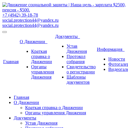
+7 (4942) 39-18-78
social.protection44@yandex.ru
social.protection44@yandex.ru
Документы
О Движении
Устав
Информация
Краткая
Движения
справка о
Протокол
Новости
Главная
Движении
собрания
Фотогале
Органы
Свидетельство
Видеогал
управления
о регистрации
Движения
Шаблоны
документов
Главная
О Движении
Краткая справка о Движении
Органы управления Движения
Документы
Устав Движения