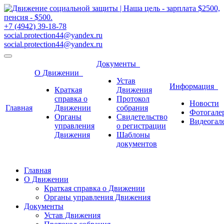
+7 (4942) 39-18-78
social.protection44@yandex.ru
social.protection44@yandex.ru
Документы
О Движении
Устав
Информация
Краткая
Движения
справка о
Протокол
Новости
Главная
Движении
собрания
Фотогале
Органы
Свидетельство
Видеогал
управления
о регистрации
Движения
Шаблоны
документов
Главная
О Движении
Краткая справка о Движении
Органы управления Движения
Документы
Устав Движения